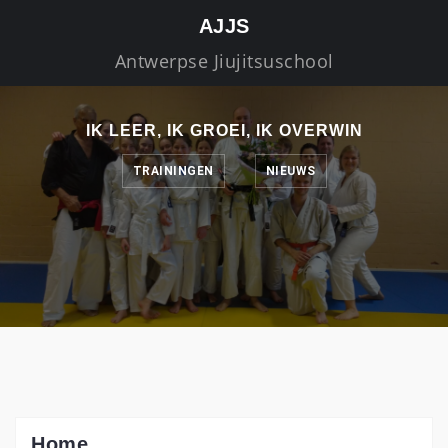
S
AJJS
k
Antwerpse Jiujitsuschool
i
p
t
IK LEER, IK GROEI, IK OVERWIN
o
c
TRAININGEN
NIEUWS
o
n
t
e
n
t
Home