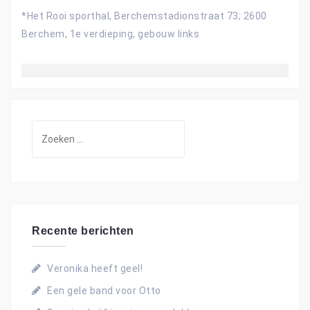
*Het Rooi sporthal, Berchemstadionstraat 73; 2600
Berchem, 1e verdieping, gebouw links
Z
o
e
k
e
n
Recente berichten
n
a
Veronika heeft geel!
a
Een gele band voor Otto
r
: