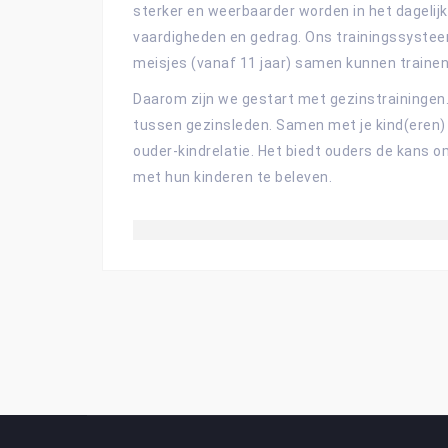
sterker en weerbaarder worden in het dagelijk
vaardigheden en gedrag. Ons trainingssyste
meisjes (vanaf 11 jaar) samen kunnen trainen
Daarom zijn we gestart met gezinstrainingen
tussen gezinsleden. Samen met je kind(eren) 
ouder-kindrelatie. Het biedt ouders de kans 
met hun kinderen te beleven.