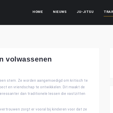
HOME
NIEUWS
JU-JITSU
TRAI
en volwassenen
 een stem. Ze worden aangemoedigd om kritisch te
respect en vriendschap te ontwikkelen. Dit maakt de
nteressanter dan traditionele lessen die vastzitten
ertrouwen zorgt er vooral bij kinderen voor dat ze