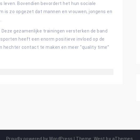
s leven. Bovendien bevordert het hun sociale
em is zo opgezet dat mannen en vrouwen, jongens en
.
. Deze gezamenlijke trainingen versterken de band
sporten heeft een enorm positieve invloed op de
om hechter contact te maken en meer “quality time”
Proudly powered by WordPress
|
Theme:
West
by aThemes.