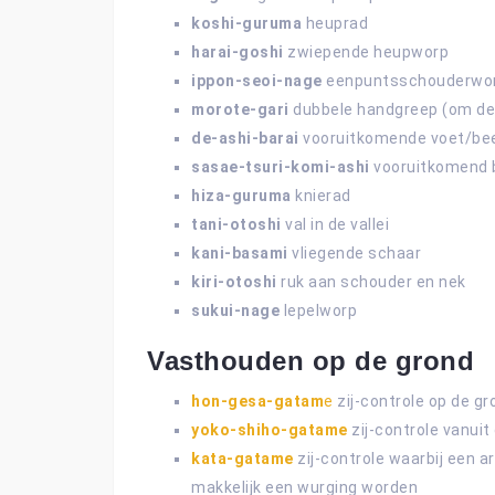
koshi-guruma
heuprad
harai-goshi
zwiepende heupworp
ippon-seoi-nage
eenpuntsschouderwo
morote-gari
dubbele handgreep (om de 
de-ashi-barai
vooruitkomende voet/be
sasae-tsuri-komi-ashi
vooruitkomend 
hiza-guruma
knierad
tani-otoshi
val in de vallei
kani-basami
vliegende schaar
kiri-otoshi
ruk aan schouder en nek
sukui-nage
lepelworp
Vasthouden op de grond
hon-gesa-gatam
e
zij-controle op de gr
yoko-shiho-gatame
zij-controle vanuit
kata-gatame
zij-controle waarbij een 
makkelijk een wurging worden