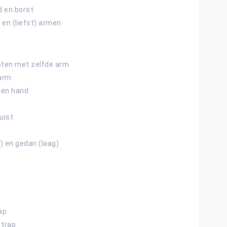
d en borst
 en (liefst) armen
oten met zelfde arm
arm
pen hand
uist
s) en gedan (laag)
ap
 trap