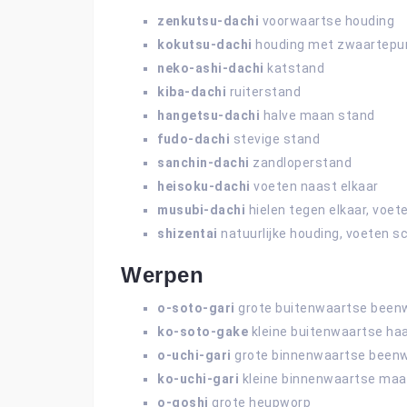
zenkutsu-dachi
voorwaartse houding
kokutsu-dachi
houding met zwaartepun
neko-ashi-dachi
katstand
kiba-dachi
ruiterstand
hangetsu-dachi
halve maan stand
fudo-dachi
stevige stand
sanchin-dachi
zandloperstand
heisoku-dachi
voeten naast elkaar
musubi-dachi
hielen tegen elkaar, voet
shizentai
natuurlijke houding, voeten 
Werpen
o-soto-gari
grote buitenwaartse been
ko-soto-gake
kleine buitenwaartse ha
o-uchi-gari
grote binnenwaartse been
ko-uchi-gari
kleine binnenwaartse maa
o-goshi
grote heupworp