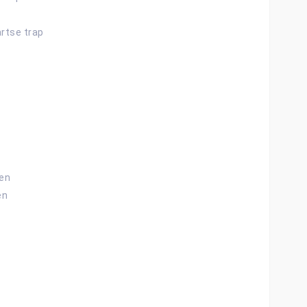
rtse trap
nen
en