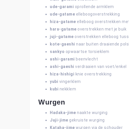
ude-garami
oprollende armklem
ude-gatame
elleboogoverstrekking
hiza-gatame
elleboog overstrekken met
hara-gatame
overstrekken met je buik
juji-gatame
overstrekken elleboog tuss
kote-gaeshi
naar buiten draaiende pol
sankyo
opwaartse torsieklem
ashi-garami
beenvlecht
ashi-gaeshi
verdraaien van voet/enkel
hiza-hishigi
knie overstrekking
yubi
vingerklem
kubi
nekklem
Wurgen
Hadaka-jime
naakte wurging
Juji-jime
gekruiste wurging
Kataha-jime
wurgen via de schouder