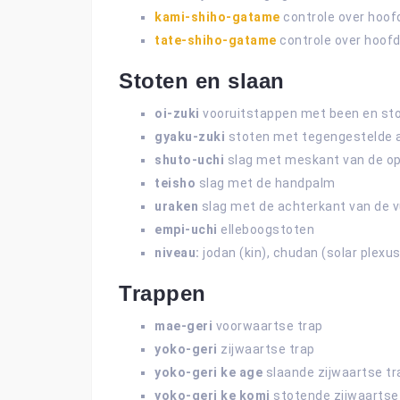
kami-shiho-gatame
controle over hoof
tate-shiho-gatame
controle over hoofd
Stoten en slaan
oi-zuki
vooruitstappen met been en st
gyaku-zuki
stoten met tegengestelde 
shuto-uchi
slag met meskant van de o
teisho
slag met de handpalm
uraken
slag met de achterkant van de v
empi-uchi
elleboogstoten
niveau:
jodan (kin), chudan (solar plexu
Trappen
mae-geri
voorwaartse trap
yoko-geri
zijwaartse trap
yoko-geri ke
age
slaande zijwaartse tr
yoko-geri ke komi
stotende zijwaartse