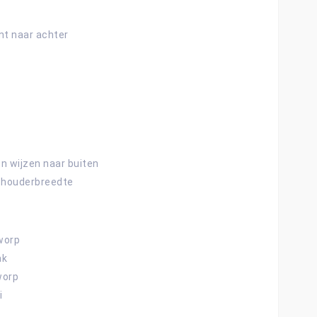
t naar achter
en wijzen naar buiten
schouderbreedte
worp
ak
worp
i