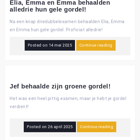
Elia, Emma en Emma behaalden
alledrie hun gele gordel!
Na een knap driedubbelexamen behaalden Elia, Emma
en Emma hun gele gordel. Proficiat alledrie!
Posted on
14 mei 2025
Continue reading
Jef behaalde zijn groene gordel!
Het was een heel pittig examen, maar je hebt je gordel
verdient!
Posted on
26 april 2025
Continue reading