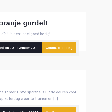
oranje gordel!
Loïc! Je bent heel goed bezig!
ted on
30 november 2023
Continue reading
: de zomer. Onze sporthal sluit de deuren voor
p zaterdag weer te trainen en […]