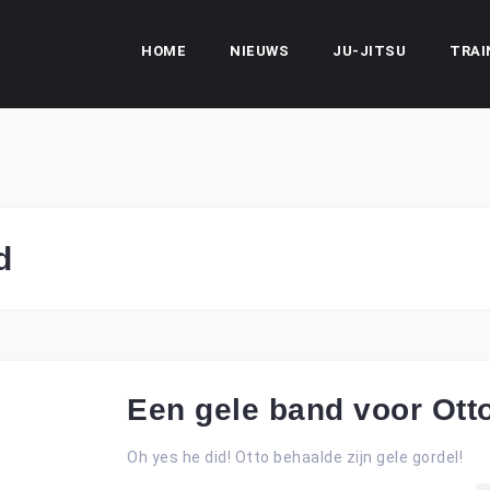
HOME
NIEUWS
JU-JITSU
TRAI
d
Een gele band voor Ott
Oh yes he did! Otto behaalde zijn gele gordel!