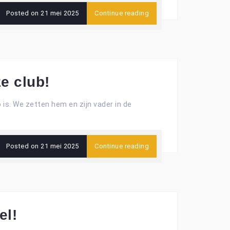
Posted on
21 mei 2025
Continue reading
ze club!
b is. We zetten hem en zijn vader in de
Posted on
21 mei 2025
Continue reading
el!