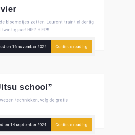
vier
 bloemetjes zetten: Laurent traint al dertig
 twintig jaar! HIEP HIEP!!
ted on
16 november 2024
Continue reading
itsu school”
wezen technieken, volg de gratis
ed on
14 september 2024
Continue reading