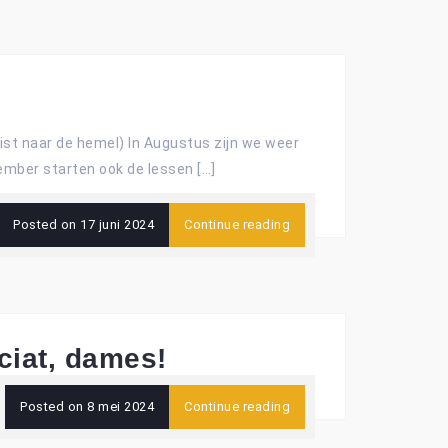
uist naar de hemel) In Augustus zijn we weer
ember starten ook de lessen […]
Posted on
17 juni 2024
Continue reading
ciat, dames!
Posted on
8 mei 2024
Continue reading