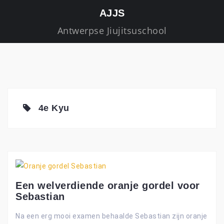
S
AJJS
k
Antwerpse Jiujitsuschool
i
p
t
o
c
o
4e Kyu
n
t
e
n
t
Een welverdiende oranje gordel voor
Sebastian
Na een erg mooi examen behaalde Sebastian zijn oranje