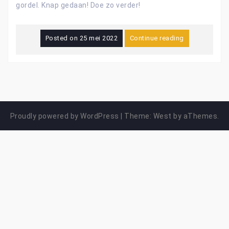
gordel. Knap gedaan! Doe zo verder!
Posted on
25 mei 2022
Continue reading
Proudly powered by WordPress
|
Theme:
West
by aThemes.