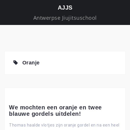
S
AJJS
k
Antwerpse Jiujitsuschool
i
p
t
o
c
o
Oranje
n
t
e
n
t
We mochten een oranje en twee
blauwe gordels uitdelen!
Thomas haalde vlotjes zijn oranje gordel en na een heel