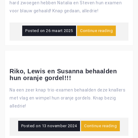
hard zwoegen hebben Natalia en Steven hun examen
voor blauw gehaald! Knap gedaan, alledrie!
Posted on
26 maart 2025
Continue reading
Riko, Lewis en Susanna behaalden
hun oranje gordel!!!
Na een zeer knap trio-examen behaalden deze knallers
met vlag en wimpel hun oranje gordels. Knap bezig
alledrie!
Posted on
13 november 2024
Continue reading