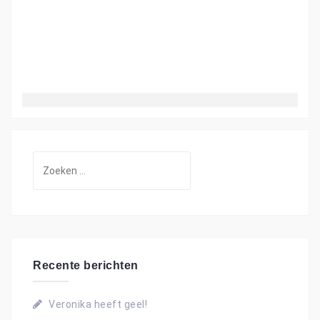
Z
o
e
k
e
n
Recente berichten
n
a
Veronika heeft geel!
a