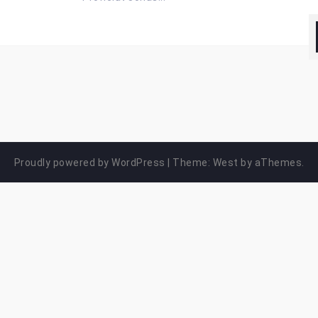
Proudly powered by WordPress
|
Theme:
West
by aThemes.