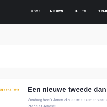
HOME
NIEUWS
JU-JITSU
TRAI
Een nieuwe tweede dan
Vandaag heeft Jonas zijn laatste examen voor 
Proficiat Jonas!!!