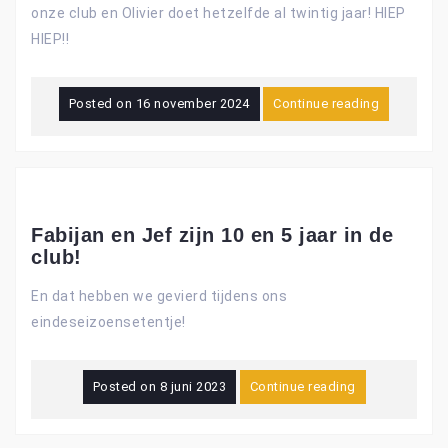
onze club en Olivier doet hetzelfde al twintig jaar! HIEP
HIEP!!
Posted on
16 november 2024
Continue reading
Fabijan en Jef zijn 10 en 5 jaar in de
club!
En dat hebben we gevierd tijdens ons
eindeseizoensetentje!
Posted on
8 juni 2023
Continue reading