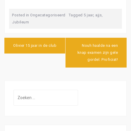
Posted in
Ongecategoriseerd
Tagged
5 jaar
,
ajjs
,
Jubileum
B
Olivier 15 jaar in de club
Nouh haalde na een
e
knap examen zijn gele
r
gordel. Proficiat!
i
c
h
t
n
a
Z
v
i
o
g
e
a
k
t
i
e
e