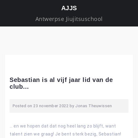
S
AJJS
k
Antwerpse Jiujitsuschool
i
p
t
o
c
o
n
t
Sebastian is al vijf jaar lid van de
e
club…
n
t
Posted on
23 november 2022
by
Jonas Theuwissen
… en we hopen dat dat nog heel lang zo blijft, want
talent zien we graag! Je bent sterk bezig, Sebastian!