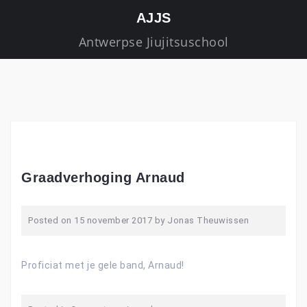
S
AJJS
k
Antwerpse Jiujitsuschool
i
p
t
o
c
o
n
t
Graadverhoging Arnaud
e
n
Posted on
15 november 2017
by
Jonas Theuwissen
t
Proficiat met je gele band, Arnaud!