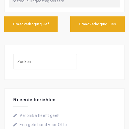
Posted in
Ongecategoriseerd
B
Graadverhoging Jef
Graadverhoging Lies
e
r
i
c
h
t
Z
n
o
a
e
v
i
k
g
e
a
n
t
Recente berichten
i
n
e
a
Veronika heeft geel!
a
Een gele band voor Otto
r