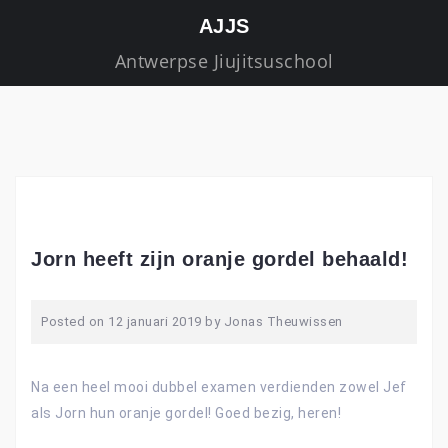
S
AJJS
k
Antwerpse Jiujitsuschool
i
p
t
o
c
o
n
t
Jorn heeft zijn oranje gordel behaald!
e
n
Posted on
12 januari 2019
by
Jonas Theuwissen
t
Na een heel mooi dubbel examen verdienden zowel Jef
als Jorn hun oranje gordel! Goed bezig, heren!