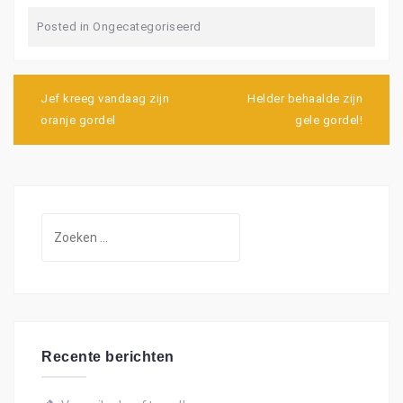
Posted in
Ongecategoriseerd
B
Jef kreeg vandaag zijn
Helder behaalde zijn
e
oranje gordel
gele gordel!
r
i
c
h
t
n
Z
a
o
v
i
e
g
k
a
e
t
i
n
e
Recente berichten
n
a