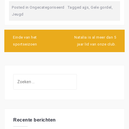
Posted in
Ongecategoriseerd
Tagged
ajjs
,
Gele gordel
,
Jeugd
B
Einde van het
Natalia is al meer dan 5
e
sportseizoen
jaar lid van onze club.
r
i
c
h
t
n
Z
a
o
v
i
e
g
k
a
e
t
i
n
e
Recente berichten
n