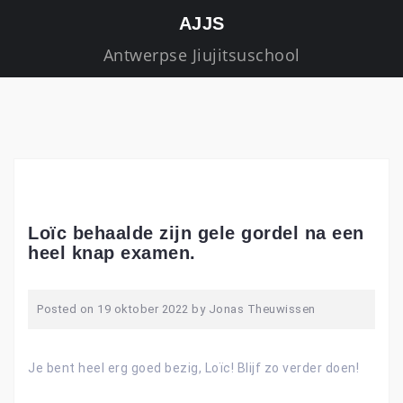
S
AJJS
k
Antwerpse Jiujitsuschool
i
p
t
o
c
o
n
t
Loïc behaalde zijn gele gordel na een
e
heel knap examen.
n
t
Posted on
19 oktober 2022
by
Jonas Theuwissen
Je bent heel erg goed bezig, Loïc! Blijf zo verder doen!