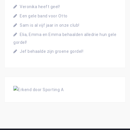
a
Veronika heeft geel!
a
Een gele band voor Otto
r
:
Sam is al vijf jaar in onze club!
Elia, Emma en Emma behaalden alledrie hun gele
gordel!
Jef behaalde zijn groene gordel!